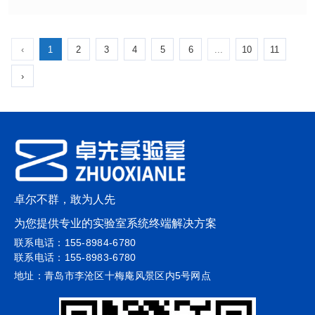
理办法》等合规要求，是降低用药错误、提高配药效率、保证用
应临床用药全过程(从药物进库、分类存放到护士/药师按照医嘱
‹
1
2
3
4
5
6
...
10
11
药安全的关键设施。
取药、分发给患者)。同时符合《药品管理法》、《高警示药品管
›
理办法》等合规要求，是降低用药错误、提高配药效率、保证用
‹
1
2
3
4
5
6
...
10
11
药安全的关键设施。
›
卓尔不群，敢为人先
为您提供专业的实验室系统终端解决方案
联系电话：155-8984-6780
联系电话：155-8983-6780
地址：青岛市李沧区十梅庵风景区内5号网点