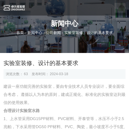
新闻中心
首页
-
新闻中心
-
公司新闻
-
实验室装修、设计的基本要求
实验室装修、设计的基本要求
浏览次数：
63
发布时间： 2024-03-18
建设一座功能完善的实验室，要由专业技术人员专业设计，要全面综
合考虑， 遵循以人为本的原则，建成正规化、标准化的实验室达到最
佳的使用效果。
合理设计实验室水路
1、上水管采用DG15PP材料、PVC材料、开泰管等，水压不小于2.5
兆帕，下水采用管DG50 PP材料、PVC、陶瓷，最小坡度不小于5度,