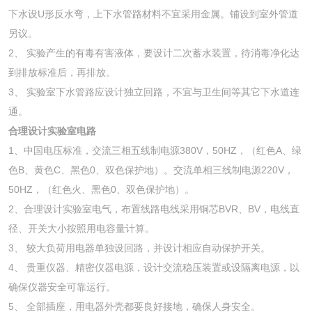
下水设U形反水弯，上下水管路材料不宜采用金属。铺设到室外管道
另议。
2、 实验产生的有毒有害液体，要设计二次蓄水装置，待消毒净化达
到排放标准后，再排放。
3、 实验室下水管路应设计独立回路，不宜与卫生间等其它下水道连
通。
合理设计实验室电路
1、中国电压标准，交流三相五线制电源380V，50HZ，（红色A、绿
色B、黄色C、黑色0、双色保护地）。交流单相三线制电源220V，
50HZ，（红色火、黑色0、双色保护地）。
2、合理设计实验室电气，布置线路电线采用铜芯BVR、BV，电线直
径、开关大小按照用电容量计算。
3、 较大负荷用电器单独设回路，并设计相应自动保护开关。
4、 贵重仪器、精密仪器电源，设计交流稳压装置或设隔离电源，以
确保仪器安全可靠运行。
5、 全部插座，用电器外壳都要良好接地，确保人身安全。