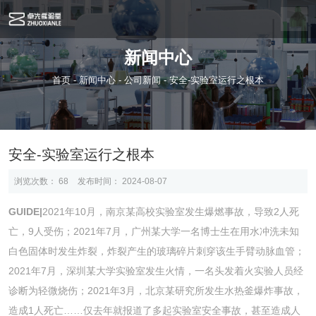
新闻中心
首页
-
新闻中心
-
公司新闻
-
安全-实验室运行之根本
安全-实验室运行之根本
浏览次数：
68
发布时间： 2024-08-07
GUIDE|
2021年10月，南京某高校实验室发生爆燃事故，导致2人死
亡，9人受伤；2021年7月，广州某大学一名博士生在用水冲洗未知
白色固体时发生炸裂，炸裂产生的玻璃碎片刺穿该生手臂动脉血管；
2021年7月，深圳某大学实验室发生火情，一名头发着火实验人员经
诊断为轻微烧伤；2021年3月，北京某研究所发生水热釜爆炸事故，
造成1人死亡……仅去年就报道了多起实验室安全事故，甚至造成人