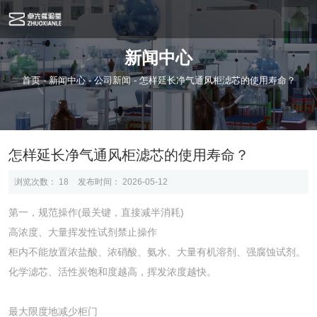
新闻中心
首页
-
新闻中心
-
公司新闻
-
怎样延长净气通风柜滤芯的使用寿命？
怎样延长净气通风柜滤芯的使用寿命？
浏览次数：
18
发布时间： 2026-05-12
第一，规范操作(最关键，直接减半消耗)
高浓度、大量挥发性试剂禁止操作
柜内不能放置浓盐酸、浓硝酸、氨水、大量有机溶剂、强腐蚀试剂。
化学滤芯、活性炭饱和度越高，挥发浓度越快。
最大限度地减少柜门