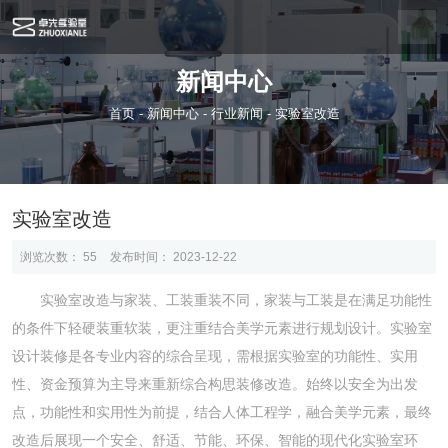
新闻中心
首页
-
新闻中心
-
行业新闻
-
实验室改造
实验室改造
浏览次数：
55
发布时间： 2023-12-22
实验室改造
与家装、工装重装不同，家装与工装是在满足功能性
的条件下轻硬装重软装，更注重结合美学元素进行规划设计。实验室
设计装修是各专业内容的综合呈现，需根据实验室的功能性、实用
性、资金预算为主导来重新综合构思装修改造。始终以安全为出发
点，功能性和实用性为前提，结合人体工程学，融合美学元素，最终
改造后展现一个安全、舒适、节能、环保、智能的现代化实验室环