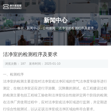
新闻中心
首页
-
新闻中心
-
公司新闻
-
洁净室的检测程序及要求
洁净室的检测程序及要求
浏览次数：
187
发布时间： 2025-01-10
一、检测程序
洁净室的检测主要是指对洁净室或洁净区域的空气洁净度等级等进行
测定，生物洁净室还应进行浮游菌、沉降菌的测试。在工程建设过程
的检测主要包括工程竣工验收和洁净室综合性能评定两个阶段的检测;
在洁净厂房使用过程中，应对洁净室或洁净区域进行监测，并定期进
行综合性能测试，以认证该洁净室或洁净区域始终符合要求。