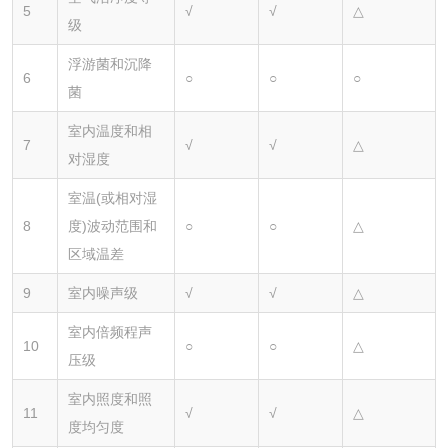
5
√
√
△
级
浮游菌和沉降
6
○
○
○
菌
室内温度和相
7
√
√
△
对湿度
室温(或相对湿
8
度)波动范围和
○
○
△
区域温差
9
室内噪声级
√
√
△
室内倍频程声
10
○
○
△
压级
室内照度和照
11
√
√
△
度均匀度