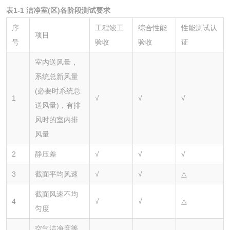
表
1
-1 洁净室(区)各阶段测试要求
序
工程竣工
综合性能
性能测试认
项目
号
验收
验收
证
室内送风量，
系统总新风量
(必要时系统总
1
√
√
√
送风量)，有排
风时的室内排
风量
2
静压差
√
√
√
3
截面平均风速
√
√
△
截面风速不均
4
√
√
△
匀度
空气洁净度等