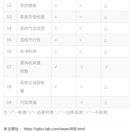
12
室内微振
○
○
△
13
表面导电性能
○
○
△
14
室内气流流型
○
○
△
15
流线平行性
○
○
△
16
自净时间
○
○
△
通风机风量、
17
√
ㄨ
ㄨ
转数
高效过滤器检
18
√
ㄨ
△
漏
19
污染泄漏
ㄨ
△
注:“√”一检测;“○”一必要时测;“△”一治商选测;“ㄨ”一不检测。
本文网址： https://qdzx-lab.com/news/408.html